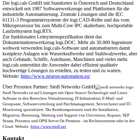
Die logi.cals GmbH mit Standorten in Österreich und Deutschland
entwickelt seit 1987 Softwarewerkzeuge und Plattformen für die
industrielle Automatisierung. Zentrale Lösungen sind die IEC
61131-3 Programmiersysteme der logi.CAD-Reihe und das vom
Mikroprozessor bis zum Multi-Core IPC skalierbare, hochportable
Laufzeitsystem logi.RTS.
Zur funktionalen Leitsystemspezifikation dient das
Dokumentationswerkzeug logi.DOC. Mehr als 30.000 Ingenieure
weltweit verwenden logi.cals-Software und automatisieren damit
komplexe Anlagen wie Wasserkraftwerke und Stahlwalzwerke, aber
auch Gebäude, Schiffe, Autobusse, Maschinen und vieles mehr.
logi.cals unterstützt die Anwender dabei effizient qualitativ
hochwertige Lösungen zu erstellen, zu testen und zu warten.
Website:
https://www.neuron-automation.eu/
Über Proxmox Partner: Siedl Networks GmbH
Siedl Networks ist auf Lösungen mit Open Source-Technologie und Linux
Software in den Bereichen Virtualisierung, IT-Infrastruktur, E-Mail- und
Groupware, Softwareverteilung und Patchmanagement, Servercluster und IT-
Monitoring spezialisiert. Die Kernkompetenzen sind die Installation,
Migration, Betreuung, Wartung und Support von Univention, Kopano, SEP
Sesam, Proxmox und OPSI Server On Premises - im Rechenzentrum oder in der
Cloud. Website:
https://www.siedl.net
Kontakt