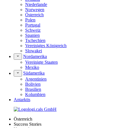
Niederlande
Norwegen
Österreich
Polen
Portugal
Schweiz
Spanien
Tschechien
Vereinigtes Königreich
Slowakei
Nordamerika
Vereinigte Staaten
Mexiko
Südamerika
Argentinien
Bolivien
Brasilien
Kolumbien
Antarktis
Österreich
Success Stories