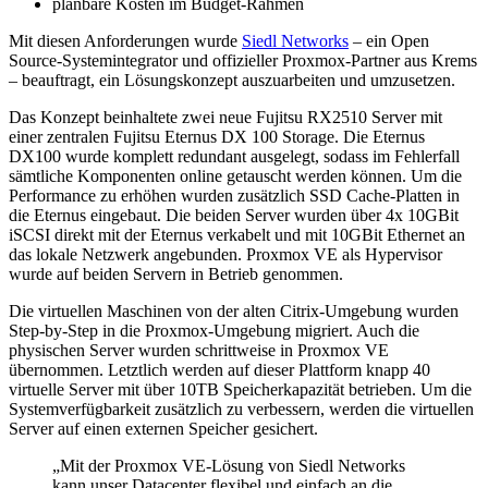
planbare Kosten im Budget-Rahmen
Mit diesen Anforderungen wurde
Siedl Networks
– ein Open
Source-Systemintegrator und offizieller Proxmox-Partner aus Krems
– beauftragt, ein Lösungskonzept auszuarbeiten und umzusetzen.
Das Konzept beinhaltete zwei neue Fujitsu RX2510 Server mit
einer zentralen Fujitsu Eternus DX 100 Storage. Die Eternus
DX100 wurde komplett redundant ausgelegt, sodass im Fehlerfall
sämtliche Komponenten online getauscht werden können. Um die
Performance zu erhöhen wurden zusätzlich SSD Cache-Platten in
die Eternus eingebaut. Die beiden Server wurden über 4x 10GBit
iSCSI direkt mit der Eternus verkabelt und mit 10GBit Ethernet an
das lokale Netzwerk angebunden. Proxmox VE als Hypervisor
wurde auf beiden Servern in Betrieb genommen.
Die virtuellen Maschinen von der alten Citrix-Umgebung wurden
Step-by-Step in die Proxmox-Umgebung migriert. Auch die
physischen Server wurden schrittweise in Proxmox VE
übernommen. Letztlich werden auf dieser Plattform knapp 40
virtuelle Server mit über 10TB Speicherkapazität betrieben. Um die
Systemverfügbarkeit zusätzlich zu verbessern, werden die virtuellen
Server auf einen externen Speicher gesichert.
„Mit der Proxmox VE-Lösung von Siedl Networks
kann unser Datacenter flexibel und einfach an die