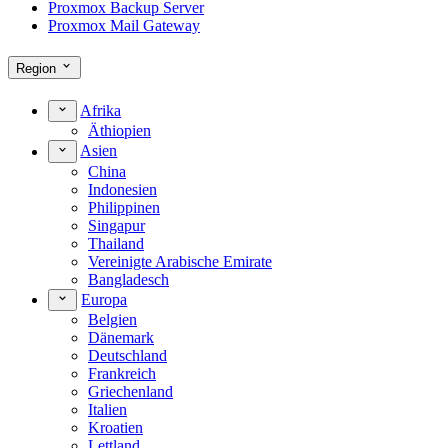
Proxmox Backup Server
Proxmox Mail Gateway
Region
Afrika
Äthiopien
Asien
China
Indonesien
Philippinen
Singapur
Thailand
Vereinigte Arabische Emirate
Bangladesch
Europa
Belgien
Dänemark
Deutschland
Frankreich
Griechenland
Italien
Kroatien
Lettland