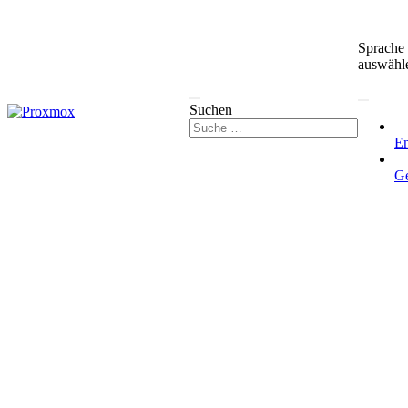
Sprache
auswähl
Suchen
En
G