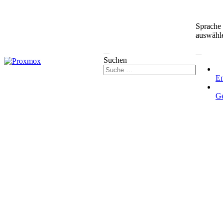
Sprache
auswähl
Suchen
En
G