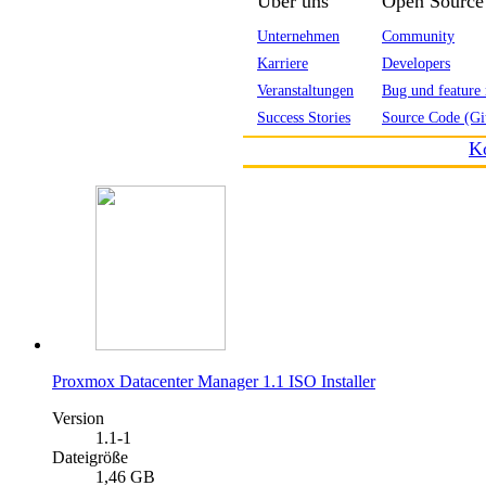
Über uns
Open Source
Unternehmen
Community
Karriere
Developers
Veranstaltungen
Bug und feature 
Success Stories
Source Code (Gi
K
Proxmox Datacenter Manager 1.1 ISO Installer
Version
1.1-1
Dateigröße
1,46 GB