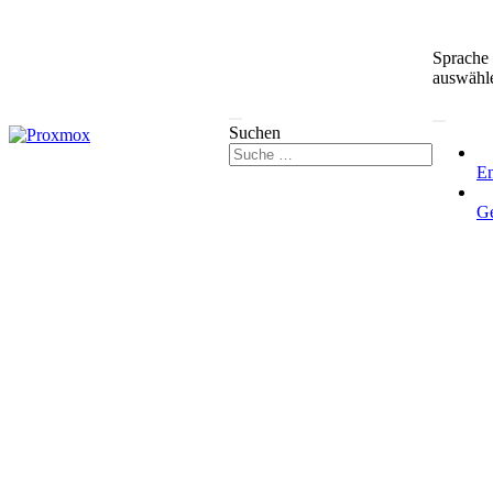
Sprache
auswähl
Suchen
En
G