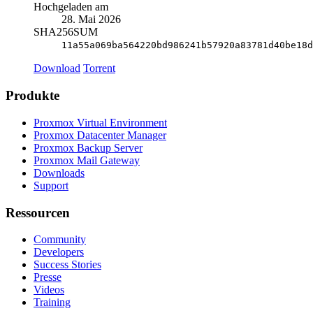
Hochgeladen am
28. Mai 2026
SHA256SUM
11a55a069ba564220bd986241b57920a83781d40be18d
Download
Torrent
Produkte
Proxmox Virtual Environment
Proxmox Datacenter Manager
Proxmox Backup Server
Proxmox Mail Gateway
Downloads
Support
Ressourcen
Community
Developers
Success Stories
Presse
Videos
Training