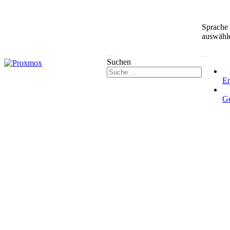
Sprache
auswähl
Suchen
En
G