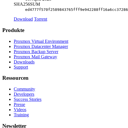
SHA256SUM
ed4777f570f2589843765fff9e942288ff16a6cc37286
Download
Torrent
Produkte
Proxmox Virtual Environment
Proxmox Datacenter Manager
Proxmox Backup Server
Proxmox Mail Gateway
Downloads
Support
Ressourcen
Community
Developers
Success Stories
Presse
Videos
Training
Newsletter