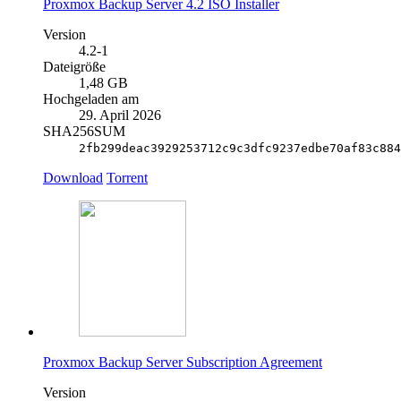
Proxmox Backup Server 4.2 ISO Installer
Version
4.2-1
Dateigröße
1,48 GB
Hochgeladen am
29. April 2026
SHA256SUM
2fb299deac3929253712c9c3dfc9237edbe70af83c884
Download
Torrent
Proxmox Backup Server Subscription Agreement
Version