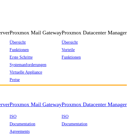
rver
Proxmox Mail Gateway
Proxmox Datacenter Manager
Übersicht
Übersicht
Funktionen
Vorteile
Erste Schritte
Funktionen
Systemanforderungen
Virtuelle Appliance
Preise
rver
Proxmox Mail Gateway
Proxmox Datacenter Manager
ISO
ISO
Documentation
Documentation
Agreements