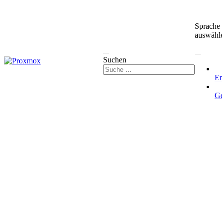
Sprache
auswähl
Suchen
En
G