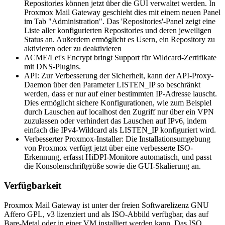
Repositories können jetzt über die GUI verwaltet werden. In
Proxmox Mail Gateway geschieht dies mit einem neuen Panel
im Tab "Administration". Das 'Repositories'-Panel zeigt eine
Liste aller konfigurierten Repositories und deren jeweiligen
Status an. Außerdem ermöglicht es Usern, ein Repository zu
aktivieren oder zu deaktivieren
ACME/Let's Encrypt bringt Support für Wildcard-Zertifikate
mit DNS-Plugins.
API: Zur Verbesserung der Sicherheit, kann der API-Proxy-
Daemon über den Parameter LISTEN_IP so beschränkt
werden, dass er nur auf einer bestimmten IP-Adresse lauscht.
Dies ermöglicht sichere Konfigurationen, wie zum Beispiel
durch Lauschen auf localhost den Zugriff nur über ein VPN
zuzulassen oder verhindert das Lauschen auf IPv6, indem
einfach die IPv4-Wildcard als LISTEN_IP konfiguriert wird.
Verbesserter Proxmox-Installer: Die Installationsumgebung
von Proxmox verfügt jetzt über eine verbesserte ISO-
Erkennung, erfasst HiDPI-Monitore automatisch, und passt
die Konsolenschriftgröße sowie die GUI-Skalierung an.
Verfügbarkeit
Proxmox Mail Gateway ist unter der freien Softwarelizenz GNU
Affero GPL, v3 lizenziert und als ISO-Abbild verfügbar, das auf
Bare-Metal oder in einer VM installiert werden kann. Das ISO