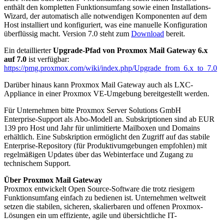
enthält den kompletten Funktionsumfang sowie einen Installations-
Wizard, der automatisch alle notwendigen Komponenten auf dem
Host installiert und konfiguriert, was eine manuelle Konfiguration
überflüssig macht. Version 7.0 steht zum
Download
bereit.
Ein detaillierter
Upgrade-Pfad von Proxmox Mail Gateway 6.x
auf 7.0
ist verfügbar:
https://pmg.proxmox.com/wiki/index.php/Upgrade_from_6.x_to_7.0
Darüber hinaus kann Proxmox Mail Gateway auch als LXC-
Appliance in einer Proxmox VE-Umgebung bereitgestellt werden.
Für Unternehmen bitte Proxmox Server Solutions GmbH
Enterprise-Support als Abo-Modell an. Subskriptionen sind ab EUR
139 pro Host und Jahr für unlimitierte Mailboxen und Domains
erhältlich. Eine Subskription ermöglicht den Zugriff auf das stabile
Enterprise-Repository (für Produktivumgebungen empfohlen) mit
regelmäßigen Updates über das Webinterface und Zugang zu
technischem Support.
Über Proxmox Mail Gateway
Proxmox entwickelt Open Source-Software die trotz riesigem
Funktionsumfang einfach zu bedienen ist. Unternehmen weltweit
setzen die stabilen, sicheren, skalierbaren und offenen Proxmox-
Lösungen ein um effiziente, agile und übersichtliche IT-