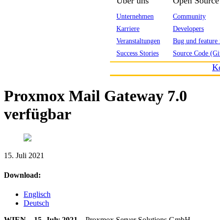
Über uns
Open Source
Unternehmen
Community
Karriere
Developers
Veranstaltungen
Bug und feature 
Success Stories
Source Code (Gi
K
Proxmox Mail Gateway 7.0
verfügbar
15. Juli 2021
Download:
Englisch
Deutsch
WIEN – 15. July 2021 –
Proxmox Server Solutions GmbH,