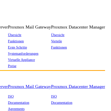
rver
Proxmox Mail Gateway
Proxmox Datacenter Manager
Übersicht
Übersicht
Funktionen
Vorteile
Erste Schritte
Funktionen
Systemanforderungen
Virtuelle Appliance
Preise
rver
Proxmox Mail Gateway
Proxmox Datacenter Manager
ISO
ISO
Documentation
Documentation
Agreements