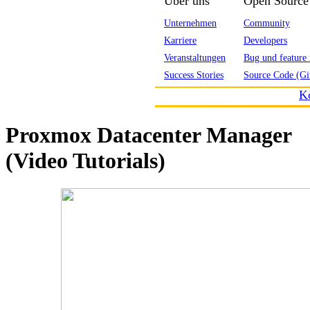
Über uns
Open Source
Unternehmen
Community
Karriere
Developers
Veranstaltungen
Bug und feature 
Success Stories
Source Code (Gi
K
Proxmox Datacenter Manager
(Video Tutorials)