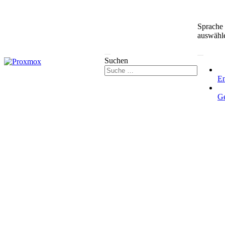
Sprache
auswähl
Suchen
En
G