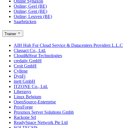
Online Synaxon
Online; Geel (BE)
Online; Gent (BE)
Online; Leuven (BE)
Saarbrücken
Trainer
AIH Hub For Cloud Service & Datacenters Providers L.L.C
Classact Co., Ltd.
Cloud&Heat Technologies
credativ GmbH
Croit GmbH
Cyllene
DynFi
inett GmbH
ITZONE Co., Ltd.
Liberasys
Linux Belgium
OpenSource-Enterprise
ProxForge
Proxmox Server Solutions Gmbh
Rackone Srl
ReadySpace Network Pte Ltd
SOLTECSIS