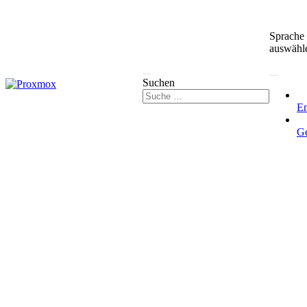
Sprache
auswähl
Suchen
En
G