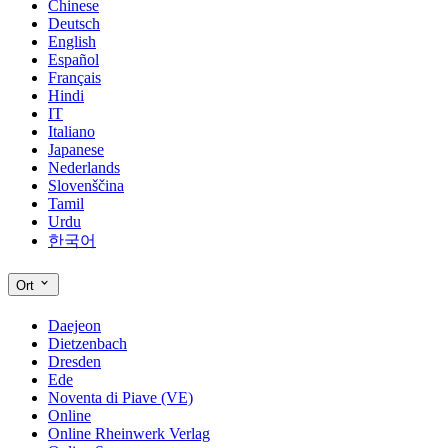
Chinese
Deutsch
English
Español
Français
Hindi
IT
Italiano
Japanese
Nederlands
Slovenščina
Tamil
Urdu
한국어
Ort
Daejeon
Dietzenbach
Dresden
Ede
Noventa di Piave (VE)
Online
Online Rheinwerk Verlag