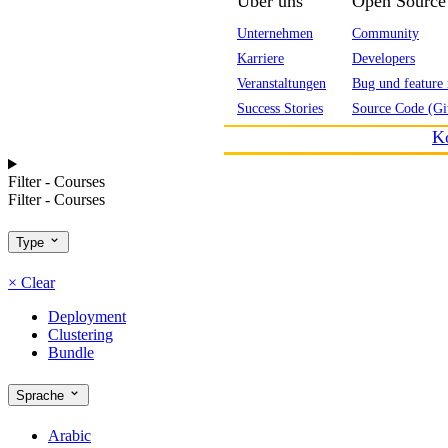
Über uns
Open Source
Unternehmen
Community
Karriere
Developers
Veranstaltungen
Bug und feature 
Success Stories
Source Code (Gi
K
Filter - Courses
Filter - Courses
Type
×
Clear
Deployment
Clustering
Bundle
Sprache
Arabic