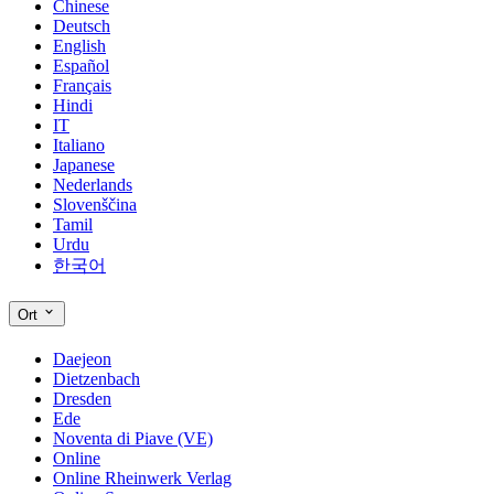
Chinese
Deutsch
English
Español
Français
Hindi
IT
Italiano
Japanese
Nederlands
Slovenščina
Tamil
Urdu
한국어
Ort
Daejeon
Dietzenbach
Dresden
Ede
Noventa di Piave (VE)
Online
Online Rheinwerk Verlag