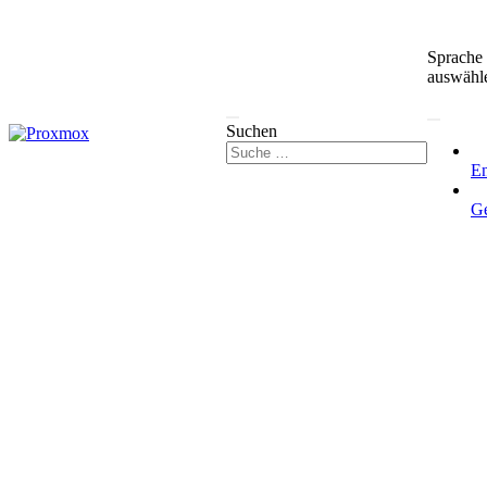
Sprache
auswähl
Suchen
En
G