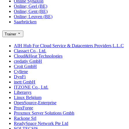
Online Synaxon
Online; Geel (BE)
Online; Gent (BE)
Online; Leuven (BE)
Saarbrücken
Trainer
AIH Hub For Cloud Service & Datacenters Providers L.L.C
Classact Co., Ltd.
Cloud&Heat Technologies
credativ GmbH
Croit GmbH
Cyllene
DynFi
inett GmbH
ITZONE Co., Ltd.
Liberasys
Linux Belgium
OpenSource-Enterprise
ProxForge
Proxmox Server Solutions Gmbh
Rackone Srl
ReadySpace Network Pte Ltd
SOLTECSIS