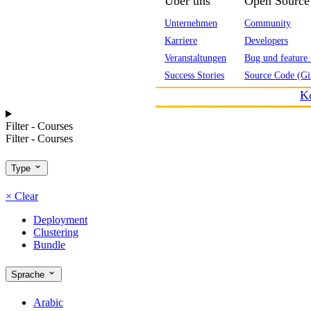
Über uns
Open Source
Unternehmen
Community
Karriere
Developers
Veranstaltungen
Bug und feature 
Success Stories
Source Code (Gi
K
Filter - Courses
Filter - Courses
Type
×
Clear
Deployment
Clustering
Bundle
Sprache
Arabic