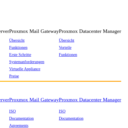
rver
Proxmox Mail Gateway
Proxmox Datacenter Manager
Übersicht
Übersicht
Funktionen
Vorteile
Erste Schritte
Funktionen
Systemanforderungen
Virtuelle Appliance
Preise
rver
Proxmox Mail Gateway
Proxmox Datacenter Manager
ISO
ISO
Documentation
Documentation
Agreements