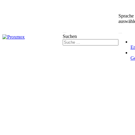
Sprache
auswähl
Suchen
En
G