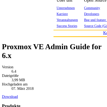
Über uns
Open Source
Unternehmen
Community
Karriere
Developers
Veranstaltungen
Bug und feature 
Success Stories
Source Code (Gi
K
Proxmox VE Admin Guide for
6.x
Version
6.4
Dateigröße
3,99 MB
Hochgeladen am
07. März 2018
Download
Produkte