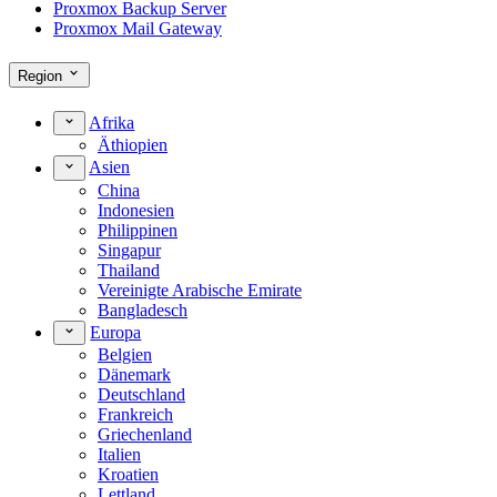
Proxmox Backup Server
Proxmox Mail Gateway
Region
Afrika
Äthiopien
Asien
China
Indonesien
Philippinen
Singapur
Thailand
Vereinigte Arabische Emirate
Bangladesch
Europa
Belgien
Dänemark
Deutschland
Frankreich
Griechenland
Italien
Kroatien
Lettland