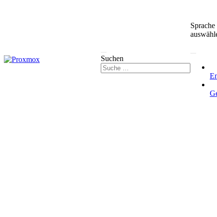
Sprache
auswähl
Suchen
En
G