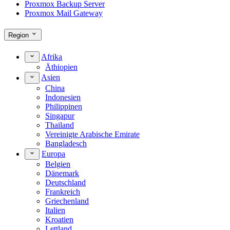
Proxmox Backup Server
Proxmox Mail Gateway
Region
Afrika
Äthiopien
Asien
China
Indonesien
Philippinen
Singapur
Thailand
Vereinigte Arabische Emirate
Bangladesch
Europa
Belgien
Dänemark
Deutschland
Frankreich
Griechenland
Italien
Kroatien
Lettland