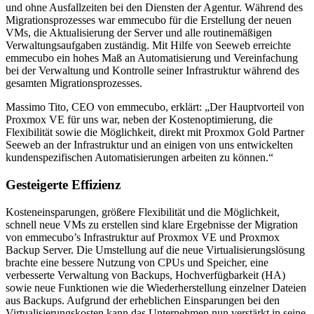
und ohne Ausfallzeiten bei den Diensten der Agentur. Während des
Migrationsprozesses war emmecubo für die Erstellung der neuen
VMs, die Aktualisierung der Server und alle routinemäßigen
Verwaltungsaufgaben zuständig. Mit Hilfe von Seeweb erreichte
emmecubo ein hohes Maß an Automatisierung und Vereinfachung
bei der Verwaltung und Kontrolle seiner Infrastruktur während des
gesamten Migrationsprozesses.
Massimo Tito, CEO von emmecubo, erklärt: „Der Hauptvorteil von
Proxmox VE für uns war, neben der Kostenoptimierung, die
Flexibilität sowie die Möglichkeit, direkt mit Proxmox Gold Partner
Seeweb an der Infrastruktur und an einigen von uns entwickelten
kundenspezifischen Automatisierungen arbeiten zu können.“
Gesteigerte Effizienz
Kosteneinsparungen, größere Flexibilität und die Möglichkeit,
schnell neue VMs zu erstellen sind klare Ergebnisse der Migration
von emmecubo’s Infrastruktur auf Proxmox VE und Proxmox
Backup Server. Die Umstellung auf die neue Virtualisierungslösung
brachte eine bessere Nutzung von CPUs und Speicher, eine
verbesserte Verwaltung von Backups, Hochverfügbarkeit (HA)
sowie neue Funktionen wie die Wiederherstellung einzelner Dateien
aus Backups. Aufgrund der erheblichen Einsparungen bei den
Virtualisierungskosten kann das Unternehmen nun verstärkt in seine