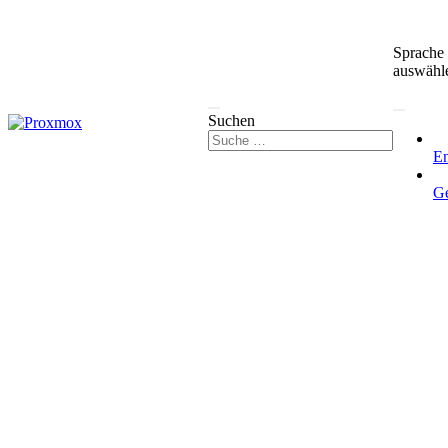
Sprache
auswähl
Suchen
En
G