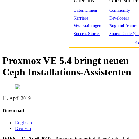
Über uns
Open Source
Unternehmen
Community
Karriere
Developers
Veranstaltungen
Bug und feature 
Success Stories
Source Code (Gi
K
Proxmox VE 5.4 bringt neuen
Ceph Installations-Assistenten
11. April 2019
Download:
Englisch
Deutsch
WIEN – 11. April 2019 –
Proxmox Server Solutions GmbH hat