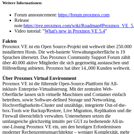
Weitere Informationen:
Forum announcement:
https://forum.proxmox.com
Release
note:
https://pve.proxmox.com/wiki/Roadmap#Proxmox_VE_5
Video tutorial: "
What's new in Proxmox VE 5.4
"
Fakten
Proxmox VE ist ein Open Source-Projekt mit weltweit über 250.000
installierten Hosts. Die web-basierte Verwaltungsoberfläche is 19
Sprachen übersetzt. Das Proxmox Community Support Forum zählt
über 40.000 aktive Mitglieder die sich gegenseitig austauschen und
Hilfestellung anbieten. Proxmox hat über 14.,000 Kunden weltweit.
Über Proxmox Virtual Environment
Proxmox VE ist die führende Open-Source-Plattform für All-
inklusiv Enterprise-Virtualisierung. Mit der zentralen Web-
Oberfläche lassen sich virtuelle Maschinen und Container einfach
betreiben, sowie Software-defined Storage und Networking,
Hochverfügbarkeits-Cluster und unzählige, integrierte Out-of-the-
box-Tools wie Backup/Restore, Live Migration, Replikation und die
Firewall übersichtlich verwalten. Unternehmen setzen die
umfangreiche gleichzeitig intuitiv per GUI zu bedienende All-in-
one-Lösung Proxmox VE ein, um den heutigen Erfordernissen
moderner Rechenzentrumsarchitektur – weniger Komplexität, mehr