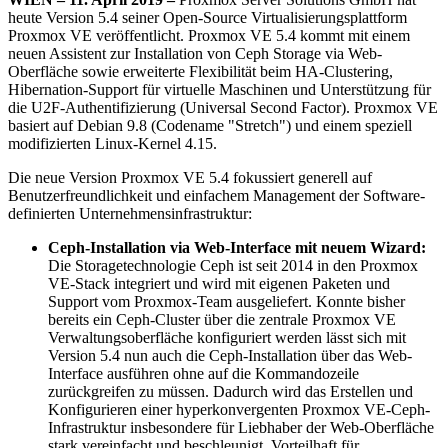
heute Version 5.4 seiner Open-Source Virtualisierungsplattform
Proxmox VE veröffentlicht. Proxmox VE 5.4 kommt mit einem
neuen Assistent zur Installation von Ceph Storage via Web-
Oberfläche sowie erweiterte Flexibilität beim HA-Clustering,
Hibernation-Support für virtuelle Maschinen und Unterstützung für
die U2F-Authentifizierung (Universal Second Factor). Proxmox VE
basiert auf Debian 9.8 (Codename "Stretch") und einem speziell
modifizierten Linux-Kernel 4.15.
Die neue Version Proxmox VE 5.4 fokussiert generell auf
Benutzerfreundlichkeit und einfachem Management der Software-
definierten Unternehmensinfrastruktur:
Ceph-Installation via Web-Interface mit neuem Wizard:
Die Storagetechnologie Ceph ist seit 2014 in den Proxmox
VE-Stack integriert und wird mit eigenen Paketen und
Support vom Proxmox-Team ausgeliefert. Konnte bisher
bereits ein Ceph-Cluster über die zentrale Proxmox VE
Verwaltungsoberfläche konfiguriert werden lässt sich mit
Version 5.4 nun auch die Ceph-Installation über das Web-
Interface ausführen ohne auf die Kommandozeile
zurückgreifen zu müssen. Dadurch wird das Erstellen und
Konfigurieren einer hyperkonvergenten Proxmox VE-Ceph-
Infrastruktur insbesondere für Liebhaber der Web-Oberfläche
stark vereinfacht und beschleunigt. Vorteilhaft für