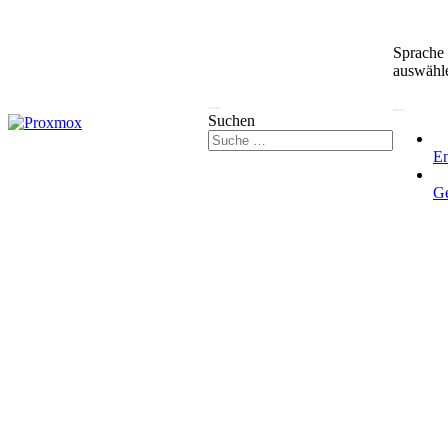
Sprache
auswähl
Suchen
En
G