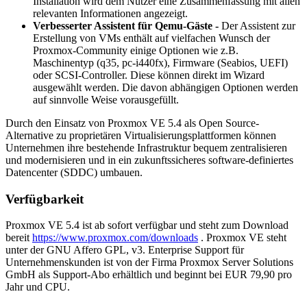
Installation wird dem Nutzer eine Zusammenfassung mit allen
relevanten Informationen angezeigt.
Verbesserter Assistent für Qemu-Gäste -
Der Assistent zur
Erstellung von VMs enthält auf vielfachen Wunsch der
Proxmox-Community einige Optionen wie z.B.
Maschinentyp (q35, pc-i440fx), Firmware (Seabios, UEFI)
oder SCSI-Controller. Diese können direkt im Wizard
ausgewählt werden. Die davon abhängigen Optionen werden
auf sinnvolle Weise vorausgefüllt.
Durch den Einsatz von Proxmox VE 5.4 als Open Source-
Alternative zu proprietären Virtualisierungsplattformen können
Unternehmen ihre bestehende Infrastruktur bequem zentralisieren
und modernisieren und in ein zukunftssicheres software-definiertes
Datencenter (SDDC) umbauen.
Verfügbarkeit
Proxmox VE 5.4 ist ab sofort verfügbar und steht zum Download
bereit
https://www.proxmox.com/downloads
. Proxmox VE steht
unter der GNU Affero GPL, v3. Enterprise Support für
Unternehmenskunden ist von der Firma Proxmox Server Solutions
GmbH als Support-Abo erhältlich und beginnt bei EUR 79,90 pro
Jahr und CPU.