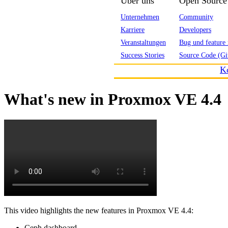
Über uns
Open Source
Unternehmen
Community
Karriere
Developers
Veranstaltungen
Bug und feature 
Success Stories
Source Code (Gi
K
What's new in Proxmox VE 4.4
This video highlights the new features in Proxmox VE 4.4:
Ceph dashboard