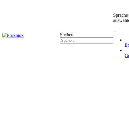
Sprache
auswähl
Suchen
En
G