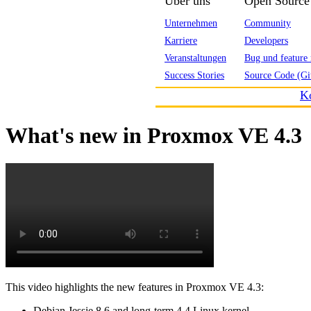
Über uns
Open Source
Unternehmen
Community
Karriere
Developers
Veranstaltungen
Bug und feature 
Success Stories
Source Code (Gi
K
What's new in Proxmox VE 4.3
This video highlights the new features in Proxmox VE 4.3:
Debian Jessie 8.6 and long-term 4.4 Linux kernel