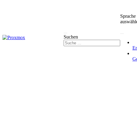
Sprache
auswähl
Suchen
En
G