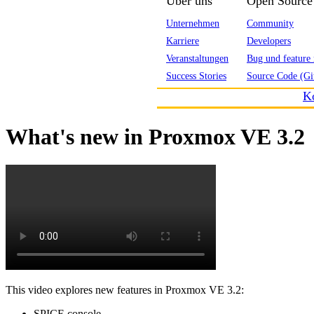
Über uns
Open Source
Unternehmen
Community
Karriere
Developers
Veranstaltungen
Bug und feature 
Success Stories
Source Code (Gi
K
What's new in Proxmox VE 3.2
This video explores new features in Proxmox VE 3.2:
SPICE console