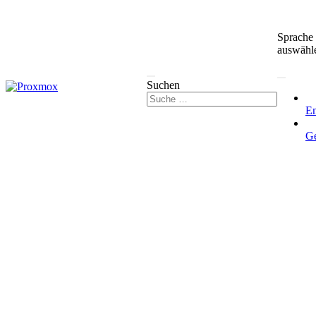
Sprache
auswähl
Suchen
En
G