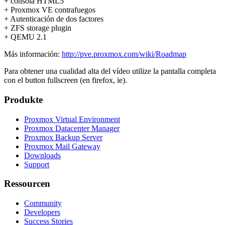
+ consola HTML5
+ Proxmox VE contrafuegos
+ Autenticación de dos factores
+ ZFS storage plugin
+ QEMU 2.1
Más información:
http://pve.proxmox.com/wiki/Roadmap
Para obtener una cualidad alta del vídeo utilize la pantalla completa
con el button fullscreen (en firefox, ie).
Produkte
Proxmox Virtual Environment
Proxmox Datacenter Manager
Proxmox Backup Server
Proxmox Mail Gateway
Downloads
Support
Ressourcen
Community
Developers
Success Stories