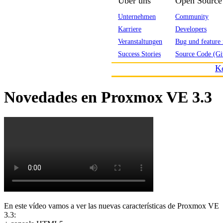
Über uns
Open Source
Unternehmen
Community
Karriere
Developers
Veranstaltungen
Bug und feature 
Success Stories
Source Code (Gi
K
Novedades en Proxmox VE 3.3
En este vídeo vamos a ver las nuevas características de Proxmox VE
3.3: