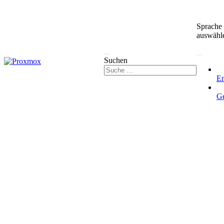
Sprache
auswähl
Suchen
En
G