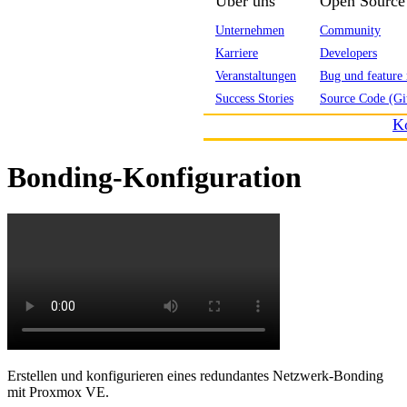
Über uns
Open Source
Unternehmen
Community
Karriere
Developers
Veranstaltungen
Bug und feature 
Success Stories
Source Code (Gi
K
Bonding-Konfiguration
Erstellen und konfigurieren eines redundantes Netzwerk-Bonding
mit Proxmox VE.