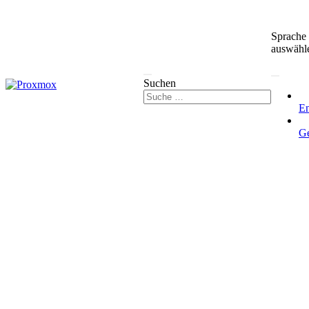
Sprache
auswähl
Suchen
En
G