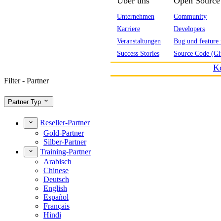
Über uns
Open Source
Unternehmen
Community
Karriere
Developers
Veranstaltungen
Bug und feature 
Success Stories
Source Code (Gi
K
Filter - Partner
Partner Typ
Reseller-Partner
Gold-Partner
Silber-Partner
Training-Partner
Arabisch
Chinese
Deutsch
English
Español
Français
Hindi