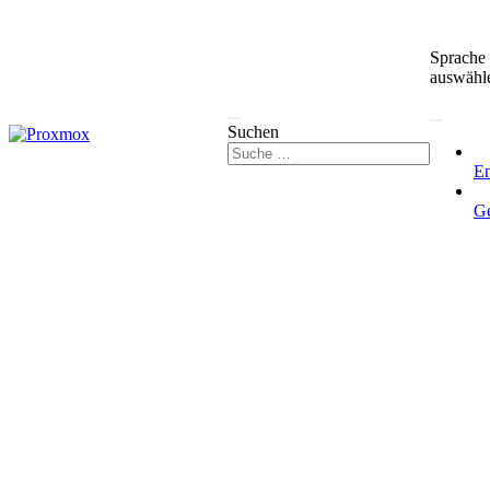
Sprache
auswähl
Suchen
En
G