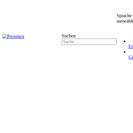
Sprache
auswähl
Suchen
En
G