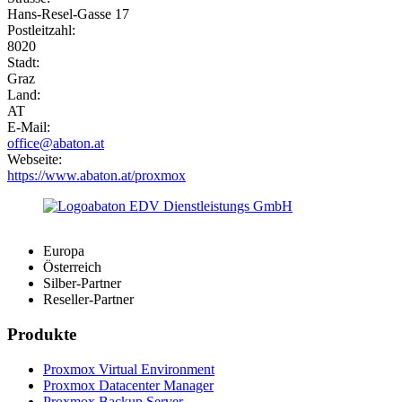
Hans-Resel-Gasse 17
Postleitzahl:
8020
Stadt:
Graz
Land:
AT
E-Mail:
office@abaton.at
Webseite:
https://www.abaton.at/proxmox
Europa
Österreich
Silber-Partner
Reseller-Partner
Produkte
Proxmox Virtual Environment
Proxmox Datacenter Manager
Proxmox Backup Server