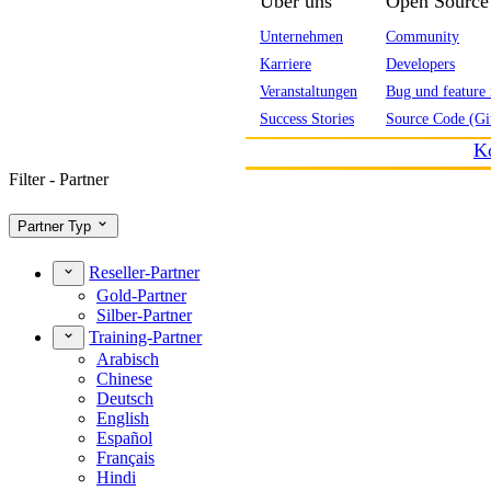
Über uns
Open Source
Unternehmen
Community
Karriere
Developers
Veranstaltungen
Bug und feature 
Success Stories
Source Code (Gi
K
Filter - Partner
Partner Typ
Reseller-Partner
Gold-Partner
Silber-Partner
Training-Partner
Arabisch
Chinese
Deutsch
English
Español
Français
Hindi