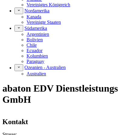
Vereinigtes Königreich
Nordamerika
Kanada
Vereinigte Staaten
Südamerika
Argentinien
Bolivien
Chile
Ecuador
Kolumbien
Paraguay
Ozeanien - Australien
Australien
abaton EDV Dienstleistungs
GmbH
Kontakt
Strasse: