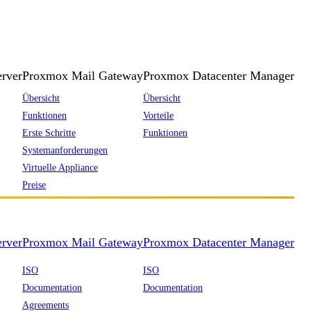
rver
Proxmox Mail Gateway
Proxmox Datacenter Manager
Übersicht
Übersicht
Funktionen
Vorteile
Erste Schritte
Funktionen
Systemanforderungen
Virtuelle Appliance
Preise
rver
Proxmox Mail Gateway
Proxmox Datacenter Manager
ISO
ISO
Documentation
Documentation
Agreements