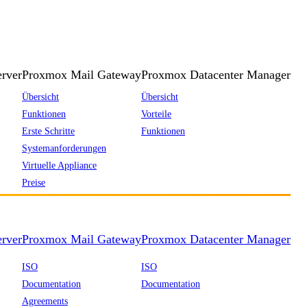
rver
Proxmox Mail Gateway
Proxmox Datacenter Manager
Übersicht
Übersicht
Funktionen
Vorteile
Erste Schritte
Funktionen
Systemanforderungen
Virtuelle Appliance
Preise
rver
Proxmox Mail Gateway
Proxmox Datacenter Manager
ISO
ISO
Documentation
Documentation
Agreements