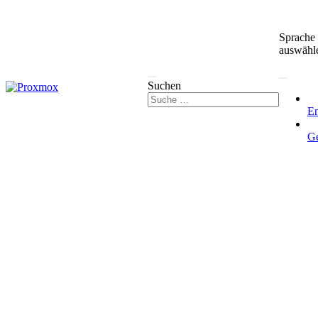
Sprache
auswähl
Suchen
En
G