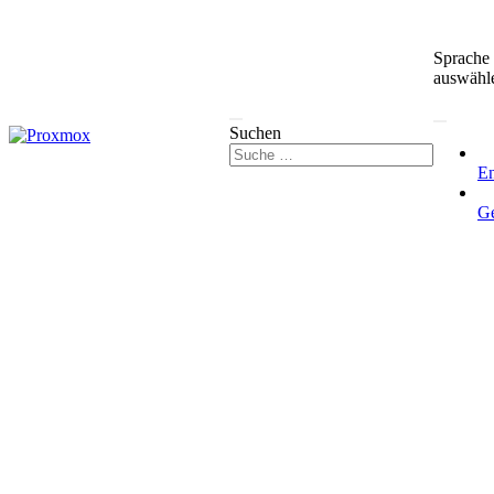
Sprache
auswähl
Suchen
En
G