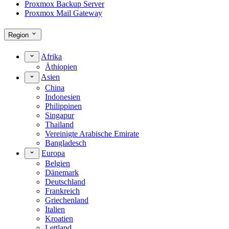
Proxmox Backup Server
Proxmox Mail Gateway
Region
Afrika
Äthiopien
Asien
China
Indonesien
Philippinen
Singapur
Thailand
Vereinigte Arabische Emirate
Bangladesch
Europa
Belgien
Dänemark
Deutschland
Frankreich
Griechenland
Italien
Kroatien
Lettland