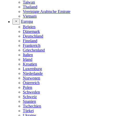
Taiwan
Thailand
Vereinigte Arabische Emirate
Vietnam
Europa
Belgien
Dänemark
Deutschland
Finnland
Frankreich
Griechenland
Italien
Irland
Kroatien
Luxemburg
Niederlande
Norwegen
Österreich
Polen
Schweden
Schweiz
Spanien
Tschechien
Türkei
Ukraine