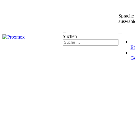
Sprache
auswähl
Suchen
En
G