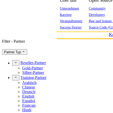
Über uns
Open Source
Unternehmen
Community
Karriere
Developers
Veranstaltungen
Bug und feature 
Success Stories
Source Code (Gi
K
Filter - Partner
Partner Typ
Reseller-Partner
Gold-Partner
Silber-Partner
Training-Partner
Arabisch
Chinese
Deutsch
English
Español
Français
Hindi