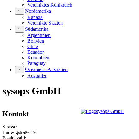
Vereinigtes Königreich
Nordamerika
Kanada
Vereinigte Staaten
Südamerika
Argentinien
Bolivien
Chile
Ecuador
Kolumbien
Paraguay
Ozeanien - Australien
Australien
sysops GmbH
Kontakt
Strasse:
Ludwigstraße 19
Postleitzahl: