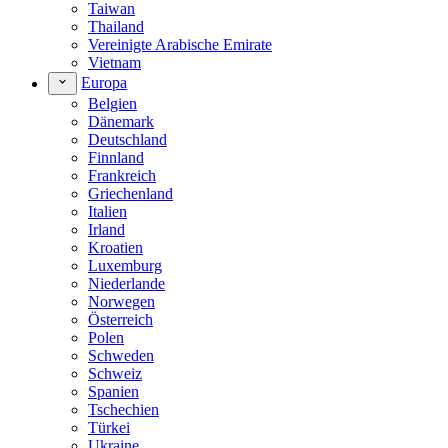
Taiwan
Thailand
Vereinigte Arabische Emirate
Vietnam
Europa
Belgien
Dänemark
Deutschland
Finnland
Frankreich
Griechenland
Italien
Irland
Kroatien
Luxemburg
Niederlande
Norwegen
Österreich
Polen
Schweden
Schweiz
Spanien
Tschechien
Türkei
Ukraine