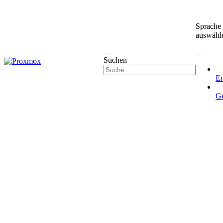
Sprache
auswähl
Suchen
En
G