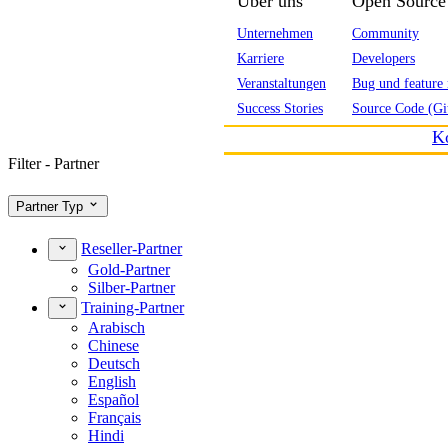
Über uns
Open Source
Unternehmen
Community
Karriere
Developers
Veranstaltungen
Bug und feature 
Success Stories
Source Code (Gi
K
Filter - Partner
Partner Typ
Reseller-Partner
Gold-Partner
Silber-Partner
Training-Partner
Arabisch
Chinese
Deutsch
English
Español
Français
Hindi