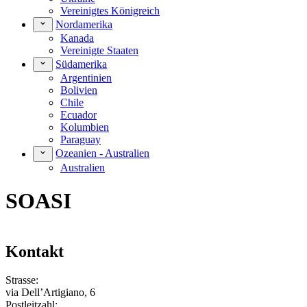
Vereinigtes Königreich
Nordamerika
Kanada
Vereinigte Staaten
Südamerika
Argentinien
Bolivien
Chile
Ecuador
Kolumbien
Paraguay
Ozeanien - Australien
Australien
SOASI
Kontakt
Strasse:
via Dell’Artigiano, 6
Postleitzahl: