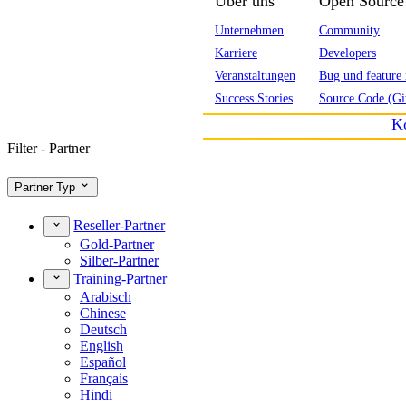
Über uns
Open Source
Unternehmen
Community
Karriere
Developers
Veranstaltungen
Bug und feature 
Success Stories
Source Code (Gi
K
Filter - Partner
Partner Typ
Reseller-Partner
Gold-Partner
Silber-Partner
Training-Partner
Arabisch
Chinese
Deutsch
English
Español
Français
Hindi