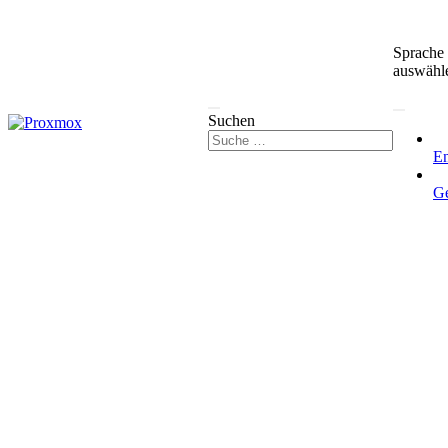
Sprache
auswähl
Suchen
En
G