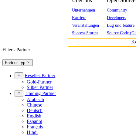
Über uns
Open Source
Unternehmen
Community
Karriere
Developers
Veranstaltungen
Bug und feature 
Success Stories
Source Code (Gi
K
Filter - Partner
Partner Typ
Reseller-Partner
Gold-Partner
Silber-Partner
Training-Partner
Arabisch
Chinese
Deutsch
English
Español
Français
Hindi