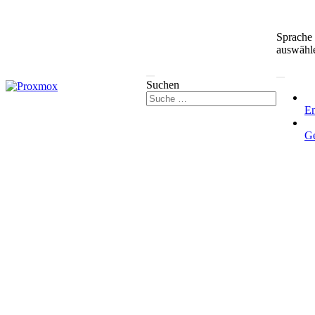
Sprache
auswähl
Suchen
En
G