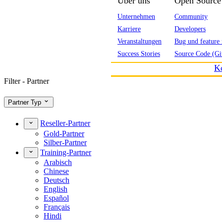
Über uns
Open Source
Unternehmen
Community
Karriere
Developers
Veranstaltungen
Bug und feature 
Success Stories
Source Code (Gi
K
Filter - Partner
Partner Typ
Reseller-Partner
Gold-Partner
Silber-Partner
Training-Partner
Arabisch
Chinese
Deutsch
English
Español
Français
Hindi