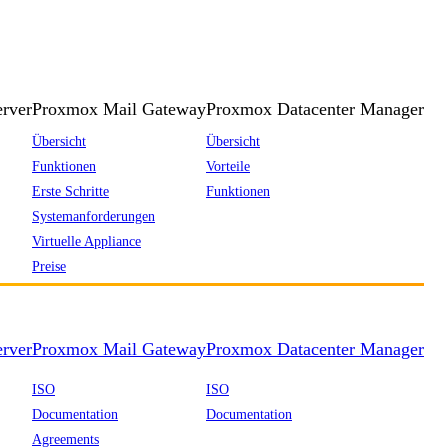
rver
Proxmox Mail Gateway
Proxmox Datacenter Manager
Übersicht
Übersicht
Funktionen
Vorteile
Erste Schritte
Funktionen
Systemanforderungen
Virtuelle Appliance
Preise
rver
Proxmox Mail Gateway
Proxmox Datacenter Manager
ISO
ISO
Documentation
Documentation
Agreements