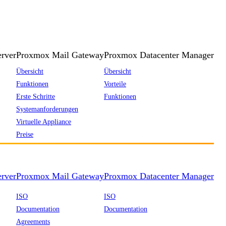
rver
Proxmox Mail Gateway
Proxmox Datacenter Manager
Übersicht
Übersicht
Funktionen
Vorteile
Erste Schritte
Funktionen
Systemanforderungen
Virtuelle Appliance
Preise
rver
Proxmox Mail Gateway
Proxmox Datacenter Manager
ISO
ISO
Documentation
Documentation
Agreements