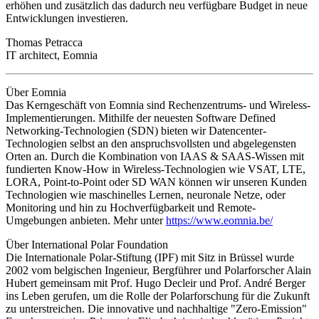
erhöhen und zusätzlich das dadurch neu verfügbare Budget in neue
Entwicklungen investieren.
Thomas Petracca
IT architect, Eomnia
Über Eomnia
Das Kerngeschäft von Eomnia sind Rechenzentrums- und Wireless-
Implementierungen. Mithilfe der neuesten Software Defined
Networking-Technologien (SDN) bieten wir Datencenter-
Technologien selbst an den anspruchsvollsten und abgelegensten
Orten an. Durch die Kombination von IAAS & SAAS-Wissen mit
fundierten Know-How in Wireless-Technologien wie VSAT, LTE,
LORA, Point-to-Point oder SD WAN können wir unseren Kunden
Technologien wie maschinelles Lernen, neuronale Netze, oder
Monitoring und hin zu Hochverfügbarkeit und Remote-
Umgebungen anbieten. Mehr unter
https://www.eomnia.be/
Über International Polar Foundation
Die Internationale Polar-Stiftung (IPF) mit Sitz in Brüssel wurde
2002 vom belgischen Ingenieur, Bergführer und Polarforscher Alain
Hubert gemeinsam mit Prof. Hugo Decleir und Prof. André Berger
ins Leben gerufen, um die Rolle der Polarforschung für die Zukunft
zu unterstreichen. Die innovative und nachhaltige "Zero-Emission"