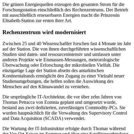
Die grünen Energiequellen erzeugen den gesamten Strom für die
Forschungsstation einschließlich des Rechenzentrums. Der Betrieb
mit ausschließlich erneuerbaren Energien macht die Prinzessin
Elisabeth-Station zur ersten ihrer Art.
Rechenzentrum wird modernisiert
Zwischen 25 und 40 Wissenschaftler forschen fast 4 Monate im Jahr
auf der Station. Die von ihnen durchgeführten wissenschaftlichen
Studien sind daten- und ressourcenintensiv und umfassen unter
anderen Projekte wie Eismassen-Messungen, meteorologische
Überwachung oder Erforschung der mikrobiellen Vielfalt. Die
einzigartige Lage der Station abseits des antarktischen
Kontinentalrands ermöglicht den Zugang zu einer Vielzahl neuer
Studienumgebungen, die helfen sollen die Auswirkung des
Menschen auf den Klimawandel zu verstehen.
Die ursprüngliche IT-Architektur, die vor über zehn Jahren von
Thomas Petracca von Eomnia geplant und umgesetzt wurde,
bestand aus zwei dedizierten, zuverlässigen Commodity-PCs. Sie
wurden hauptsächlich für die Verwaltung des Supervisory Control
and Data Acquisition (SCADA) verwendet.
Die Wartung der IT-Infrastruktur erfolgte durch Thomas während
der Vor-Ort-Saison im Sommer und über eine Satellitenverbindung