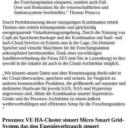
der Forschungsstation einsparen, sondern auch Fail-
Over und Redundanz für die wissenschaftlichen und
Stationssysteme bereitstellen." Thomas Petracca
Durch Perfektionierung dieser einzigartigen Kombination erhielt
Thomas eine extrem leistungsstarke und gleichzeitig
energiesparende Virtualisierungsumgebung. Durch die Nutzung von
Ceph als Speichertechnologie und der Kombination mit SaaS- und
IaaS-Cloud-Services ist Eomnia nun in der Lage, On-Demand-
Speicher und virtuelle Maschinen für die Forschungsstation
unkompliziert bereitzustellen. Dank einer zuverlässigen
Satellitenverbindung der Firma SES (mit Sitz in Luxemburg) ist dies
sowohl in der lokalen als auch in der Cloud-Architektur möglich.
„Wir können unsere Daten nun über Remotezugang direkt oder in
der Cloud überwachen, speichern und sichern. Im Vergleich zu
anderen kommerziellen Produkten, die größtenteils auf separater und
dedizierter Hardware für jeweils SAN, NAS und Hypervisor
angewiesen sind, führte die Kombination unserer Supermicro-
Geräte und der Proxmox-Architektur zu einem äußerst
wettbewerbsfähigen und effizienten Setup für die Forschungsstation.
"
Proxmox VE HA-Cluster steuert Micro Smart Grid-
System das den Energieverbrauch steuert