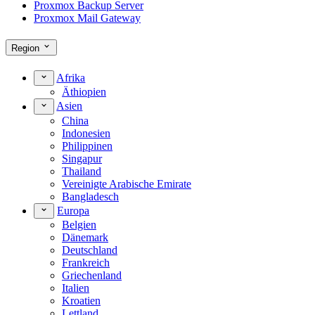
Proxmox Backup Server
Proxmox Mail Gateway
Region
Afrika
Äthiopien
Asien
China
Indonesien
Philippinen
Singapur
Thailand
Vereinigte Arabische Emirate
Bangladesch
Europa
Belgien
Dänemark
Deutschland
Frankreich
Griechenland
Italien
Kroatien
Lettland