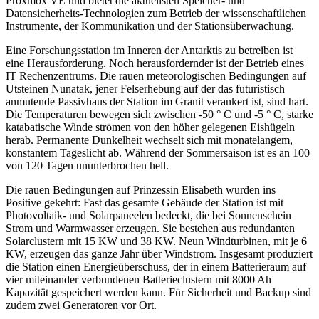
Proxmox VE und bietet die aktuellsten Speicher- und
Datensicherheits-Technologien zum Betrieb der wissenschaftlichen
Instrumente, der Kommunikation und der Stationsüberwachung.
Eine Forschungsstation im Inneren der Antarktis zu betreiben ist
eine Herausforderung. Noch herausfordernder ist der Betrieb eines
IT Rechenzentrums. Die rauen meteorologischen Bedingungen auf
Utsteinen Nunatak, jener Felserhebung auf der das futuristisch
anmutende Passivhaus der Station im Granit verankert ist, sind hart.
Die Temperaturen bewegen sich zwischen -50 ° C und -5 ° C, starke
katabatische Winde strömen von den höher gelegenen Eishügeln
herab. Permanente Dunkelheit wechselt sich mit monatelangem,
konstantem Tageslicht ab. Während der Sommersaison ist es an 100
von 120 Tagen ununterbrochen hell.
Die rauen Bedingungen auf Prinzessin Elisabeth wurden ins
Positive gekehrt: Fast das gesamte Gebäude der Station ist mit
Photovoltaik- und Solarpaneelen bedeckt, die bei Sonnenschein
Strom und Warmwasser erzeugen. Sie bestehen aus redundanten
Solarclustern mit 15 KW und 38 KW. Neun Windturbinen, mit je 6
KW, erzeugen das ganze Jahr über Windstrom. Insgesamt produziert
die Station einen Energieüberschuss, der in einem Batterieraum auf
vier miteinander verbundenen Batterieclustern mit 8000 Ah
Kapazität gespeichert werden kann. Für Sicherheit und Backup sind
zudem zwei Generatoren vor Ort.