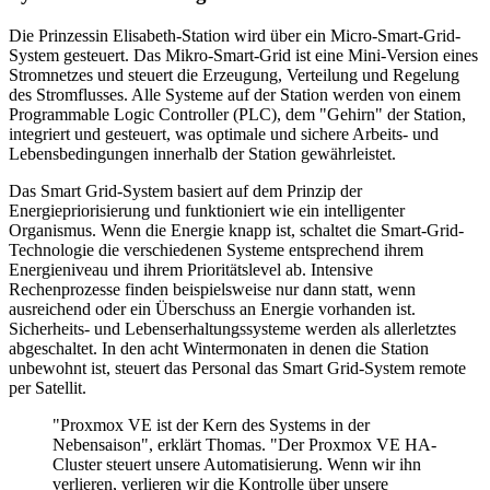
Die Prinzessin Elisabeth-Station wird über ein Micro-Smart-Grid-
System gesteuert. Das Mikro-Smart-Grid ist eine Mini-Version eines
Stromnetzes und steuert die Erzeugung, Verteilung und Regelung
des Stromflusses. Alle Systeme auf der Station werden von einem
Programmable Logic Controller (PLC), dem "Gehirn" der Station,
integriert und gesteuert, was optimale und sichere Arbeits- und
Lebensbedingungen innerhalb der Station gewährleistet.
Das Smart Grid-System basiert auf dem Prinzip der
Energiepriorisierung und funktioniert wie ein intelligenter
Organismus. Wenn die Energie knapp ist, schaltet die Smart-Grid-
Technologie die verschiedenen Systeme entsprechend ihrem
Energieniveau und ihrem Prioritätslevel ab. Intensive
Rechenprozesse finden beispielsweise nur dann statt, wenn
ausreichend oder ein Überschuss an Energie vorhanden ist.
Sicherheits- und Lebenserhaltungssysteme werden als allerletztes
abgeschaltet. In den acht Wintermonaten in denen die Station
unbewohnt ist, steuert das Personal das Smart Grid-System remote
per Satellit.
"Proxmox VE ist der Kern des Systems in der
Nebensaison", erklärt Thomas. "Der Proxmox VE HA-
Cluster steuert unsere Automatisierung. Wenn wir ihn
verlieren, verlieren wir die Kontrolle über unsere