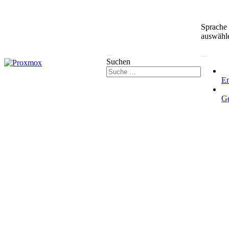
Sprache
auswähl
Suchen
En
G