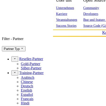
Über uns
Open Source
Unternehmen
Community
Karriere
Developers
Veranstaltungen
Bug und feature 
Success Stories
Source Code (Gi
K
Filter - Partner
Partner Typ
Reseller-Partner
Gold-Partner
Silber-Partner
Training-Partner
Arabisch
Chinese
Deutsch
English
Español
Français
Hindi