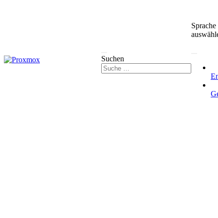
Sprache
auswähl
Suchen
En
G