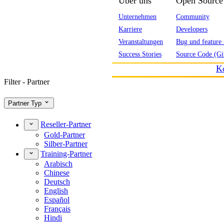
Über uns
Open Source
Unternehmen
Community
Karriere
Developers
Veranstaltungen
Bug und feature 
Success Stories
Source Code (Gi
K
Filter - Partner
Partner Typ
Reseller-Partner
Gold-Partner
Silber-Partner
Training-Partner
Arabisch
Chinese
Deutsch
English
Español
Français
Hindi