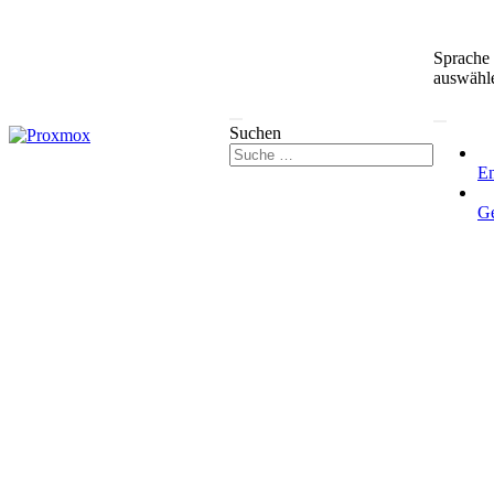
Sprache
auswähl
Suchen
En
G