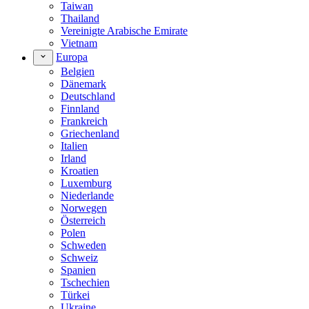
Taiwan
Thailand
Vereinigte Arabische Emirate
Vietnam
Europa
Belgien
Dänemark
Deutschland
Finnland
Frankreich
Griechenland
Italien
Irland
Kroatien
Luxemburg
Niederlande
Norwegen
Österreich
Polen
Schweden
Schweiz
Spanien
Tschechien
Türkei
Ukraine