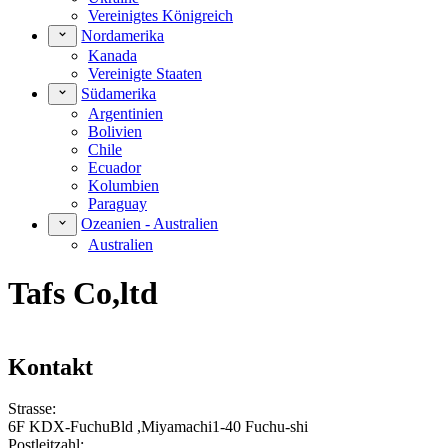
Vereinigtes Königreich
Nordamerika
Kanada
Vereinigte Staaten
Südamerika
Argentinien
Bolivien
Chile
Ecuador
Kolumbien
Paraguay
Ozeanien - Australien
Australien
Tafs Co,ltd
Kontakt
Strasse:
6F KDX-FuchuBld ,Miyamachi1-40 Fuchu-shi
Postleitzahl: