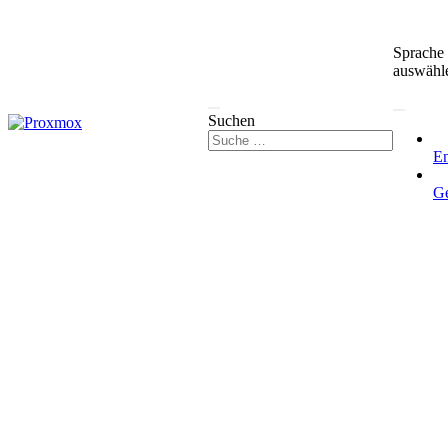
Sprache
auswähl
Suchen
En
G