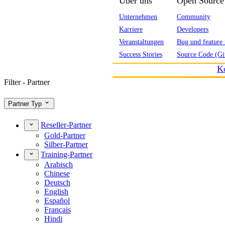
Über uns
Open Source
Unternehmen
Community
Karriere
Developers
Veranstaltungen
Bug und feature 
Success Stories
Source Code (Gi
K
Filter - Partner
Partner Typ
Reseller-Partner
Gold-Partner
Silber-Partner
Training-Partner
Arabisch
Chinese
Deutsch
English
Español
Français
Hindi