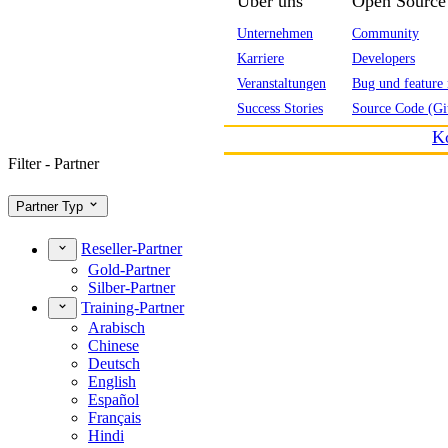
Über uns
Open Source
Unternehmen
Community
Karriere
Developers
Veranstaltungen
Bug und feature 
Success Stories
Source Code (Gi
K
Filter - Partner
Partner Typ
Reseller-Partner
Gold-Partner
Silber-Partner
Training-Partner
Arabisch
Chinese
Deutsch
English
Español
Français
Hindi