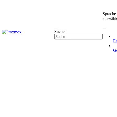
Sprache
auswähl
Suchen
En
G