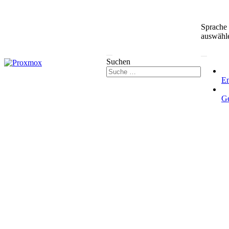
Sprache
auswähl
Suchen
En
G