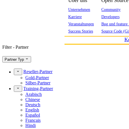
Über uns
Open Source
Unternehmen
Community
Karriere
Developers
Veranstaltungen
Bug und feature 
Success Stories
Source Code (Gi
K
Filter - Partner
Partner Typ
Reseller-Partner
Gold-Partner
Silber-Partner
Training-Partner
Arabisch
Chinese
Deutsch
English
Español
Français
Hindi