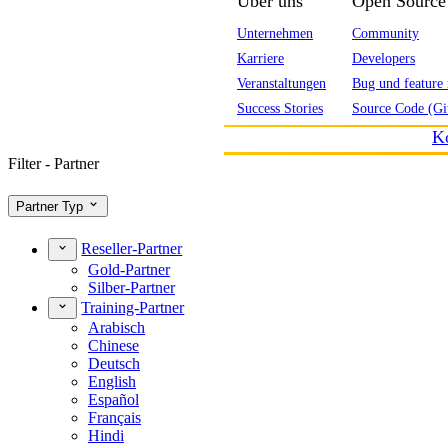
Über uns
Open Source
Unternehmen
Community
Karriere
Developers
Veranstaltungen
Bug und feature 
Success Stories
Source Code (Gi
K
Filter - Partner
Partner Typ
Reseller-Partner
Gold-Partner
Silber-Partner
Training-Partner
Arabisch
Chinese
Deutsch
English
Español
Français
Hindi