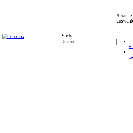
Sprache
auswähl
Suchen
En
G