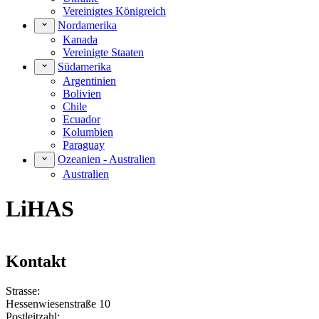
Vereinigtes Königreich
Nordamerika
Kanada
Vereinigte Staaten
Südamerika
Argentinien
Bolivien
Chile
Ecuador
Kolumbien
Paraguay
Ozeanien - Australien
Australien
LiHAS
Kontakt
Strasse:
Hessenwiesenstraße 10
Postleitzahl: