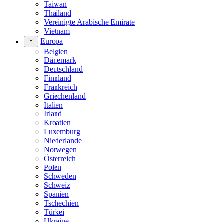
Taiwan
Thailand
Vereinigte Arabische Emirate
Vietnam
Europa
Belgien
Dänemark
Deutschland
Finnland
Frankreich
Griechenland
Italien
Irland
Kroatien
Luxemburg
Niederlande
Norwegen
Österreich
Polen
Schweden
Schweiz
Spanien
Tschechien
Türkei
Ukraine