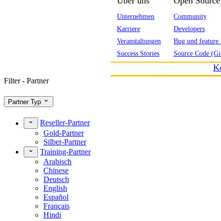
Über uns
Open Source
Unternehmen
Community
Karriere
Developers
Veranstaltungen
Bug und feature 
Success Stories
Source Code (Gi
K
Filter - Partner
Partner Typ
Reseller-Partner
Gold-Partner
Silber-Partner
Training-Partner
Arabisch
Chinese
Deutsch
English
Español
Français
Hindi