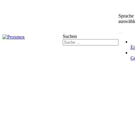
Sprache
auswähl
Suchen
En
G