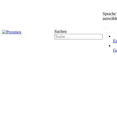
Sprache
auswähl
Suchen
En
G