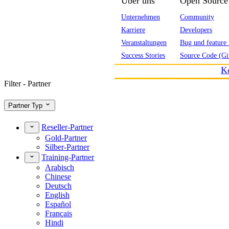
Über uns
Open Source
Unternehmen
Community
Karriere
Developers
Veranstaltungen
Bug und feature 
Success Stories
Source Code (Gi
K
Filter - Partner
Partner Typ
Reseller-Partner
Gold-Partner
Silber-Partner
Training-Partner
Arabisch
Chinese
Deutsch
English
Español
Français
Hindi