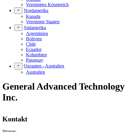
Vereinigtes Königreich
Nordamerika
Kanada
Vereinigte Staaten
Südamerika
Argentinien
Bolivien
Chile
Ecuador
Kolumbien
Paraguay
Ozeanien - Australien
Australien
General Advanced Technology
Inc.
Kontakt
Strasse: