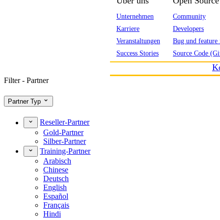
Über uns
Open Source
Unternehmen
Community
Karriere
Developers
Veranstaltungen
Bug und feature 
Success Stories
Source Code (Gi
K
Filter - Partner
Partner Typ
Reseller-Partner
Gold-Partner
Silber-Partner
Training-Partner
Arabisch
Chinese
Deutsch
English
Español
Français
Hindi