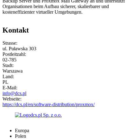
Backup Server und Proxmox Mail Gateway an und unterstützt
Organisationen beim Aufbau sicherer, skalierbarer und
kosteneffizienter virtueller Umgebungen.
Kontakt
Strasse:
ul. Puławska 303
Postleitzahl:
02-785
Stadt:
Warszawa
Land:
PL
E-Mail:
info@dcs.pl
Webseite:
https://dcs.pl/en/software-distribution/proxmox/
Europa
Polen