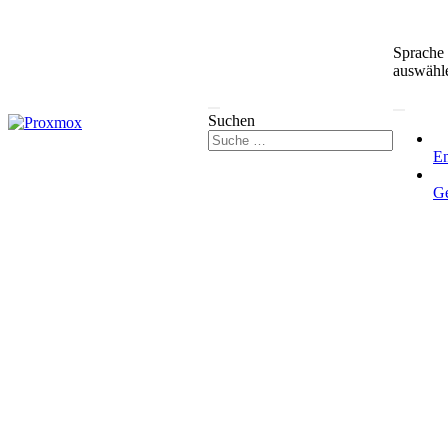
Sprache
auswähl
Suchen
En
G