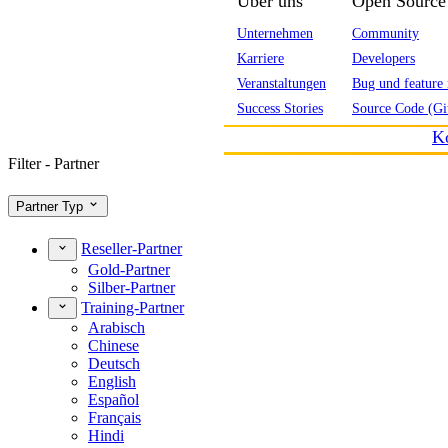
Über uns
Open Source
Unternehmen
Community
Karriere
Developers
Veranstaltungen
Bug und feature 
Success Stories
Source Code (Gi
K
Filter - Partner
Partner Typ
Reseller-Partner
Gold-Partner
Silber-Partner
Training-Partner
Arabisch
Chinese
Deutsch
English
Español
Français
Hindi