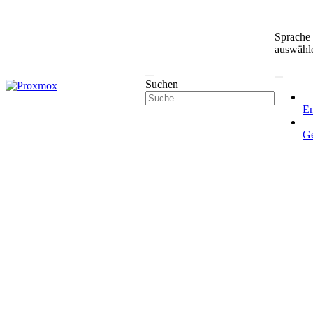
Sprache
auswähl
Suchen
En
G